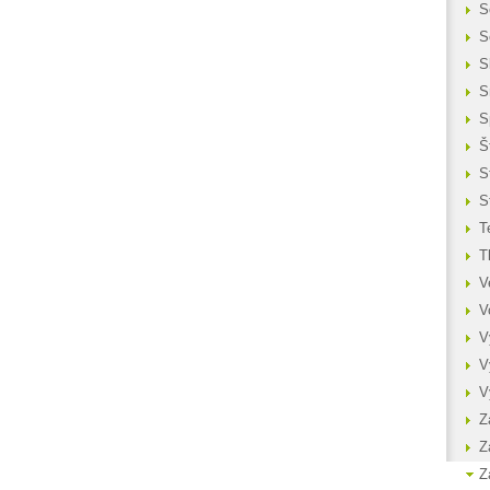
S
S
S
S
S
Š
S
S
T
T
V
V
V
V
V
Z
Z
Z