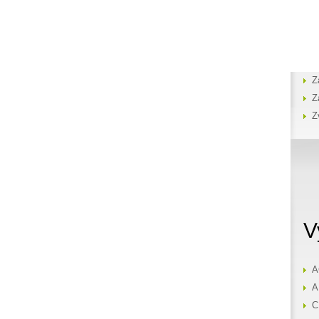
Z
Z
Z
V
A
A
C