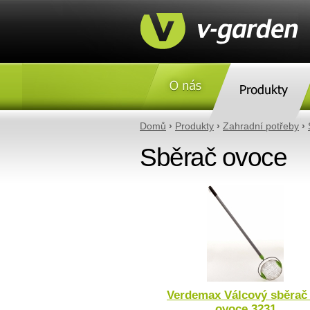
O nás
Produkty
Domů
›
Produkty
›
Zahradní potřeby
›
Sběrač ovoce
Verdemax Válcový sběrač
ovoce 3231