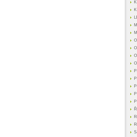
K
K
L
M
M
O
O
O
O
P
P
P
P
P
Ř
R
R
S