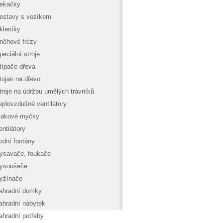
ekačky
estavy s vozíkem
kleníky
něhové frézy
peciální stroje
típače dřeva
tojan na dřevo
troje na údržbu umělých trávníků
eplovzdušné ventilátory
lakové myčky
entilátory
odní fontány
ysavače, foukače
ysoušeče
yžínače
ahradní domky
ahradní nábytek
ahradní potřeby