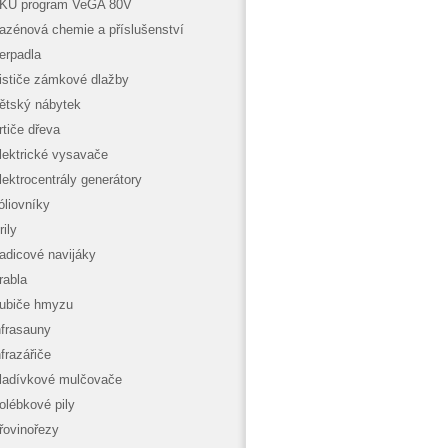
KU program VeGA 80V
azénová chemie a příslušenství
erpadla
ističe zámkové dlažby
ětský nábytek
rtiče dřeva
lektrické vysavače
lektrocentrály generátory
óliovníky
rily
adicové navijáky
rabla
ubiče hmyzu
nfrasauny
nfrazářiče
ladívkové mulčovače
olébkové pily
řovinořezy