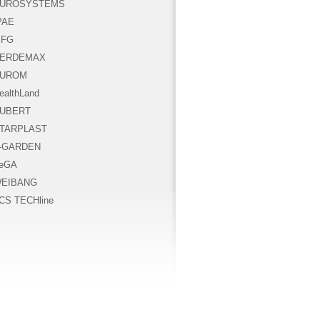
UROSYSTEMS
PAE
FG
ERDEMAX
UROM
ealthLand
UBERT
TARPLAST
-GARDEN
eGA
EIBANG
CS TECHline