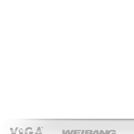
VeGA
WEIBANG
ACT