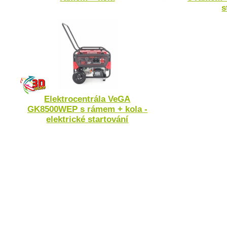
s
Elektrocentrála VeGA
GK8500WEP s rámem + kola -
elektrické startování