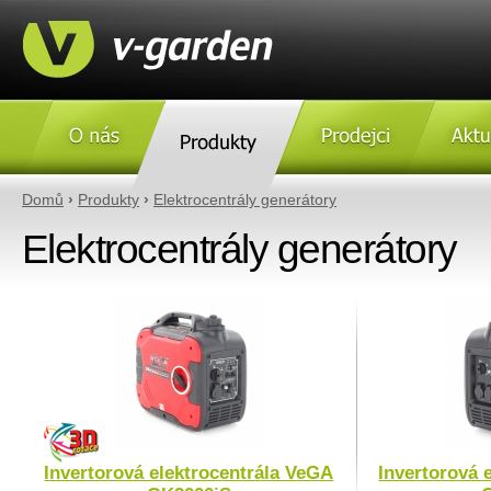
O nás
Produkty
Prodejci
Aktulity
Domů
›
Produkty
›
Elektrocentrály generátory
Elektrocentrály generátory
Invertorová elektrocentrála VeGA
Invertorová 