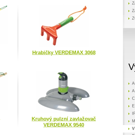
Z
Z
Z
Hrabičky VERDEMAX 3068
V
A
A
C
E
I
Kruhový pulzní zavlažovač
M
VERDEMAX 9540
V