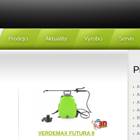
Prodejci
Aktulity
Výrobci
Servis
P
A
A
A
A
R
A
VERDEMAX FUTURA 8
A