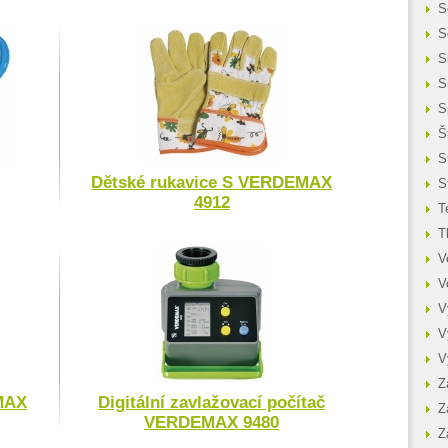
S
S
S
S
S
Š
S
Dětské rukavice S VERDEMAX
S
4912
T
T
V
V
V
V
V
Z
MAX
Digitální zavlažovací počítač
Z
VERDEMAX 9480
Z