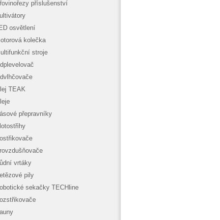
řovinořezy příslušenství
ultivátory
ED osvětlení
otorová kolečka
ultifunkční stroje
dplevelovač
dvlhčovače
lej TEAK
leje
ásové přepravníky
lotostřihy
ostřikovače
rovzdušňovače
ůdní vrtáky
etězové pily
obotické sekačky TECHline
ozstřikovače
auny