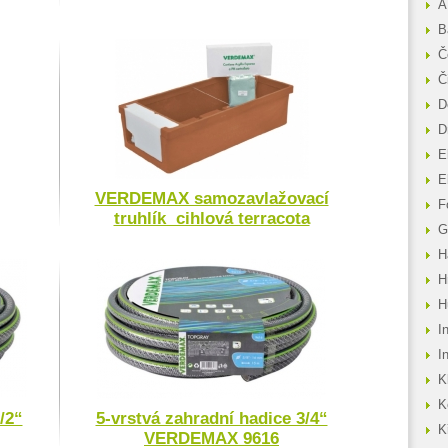
A
B
Č
Č
D
D
E
E
VERDEMAX samozavlažovací
F
truhlík cihlová terracota
G
H
H
H
I
I
K
K
/2“
5-vrstvá zahradní hadice 3/4“
K
VERDEMAX 9616