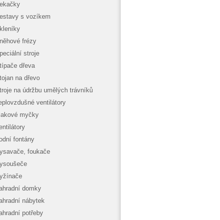
ekačky
estavy s vozíkem
kleníky
něhové frézy
peciální stroje
típače dřeva
tojan na dřevo
troje na údržbu umělých trávníků
eplovzdušné ventilátory
lakové myčky
entilátory
odní fontány
ysavače, foukače
ysoušeče
yžínače
ahradní domky
ahradní nábytek
ahradní potřeby