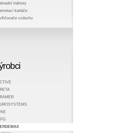
ahradní traktory
ametací kartáče
vlhčovače vzduchu
ýrobci
CTIVE
RETA
RAMER
UROSYSTEMS
PAE
FG
ERDEMAX