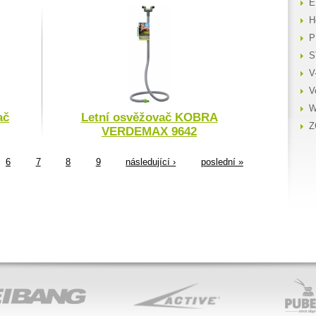
E
H
P
S
V
V
W
ač
Letní osvěžovač KOBRA
Z
VERDEMAX 9642
6
7
8
9
následující ›
poslední »
ACTIVE
PUBERT