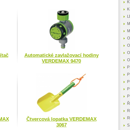
K
K
L
M
M
O
O
O
ítač
Automatické zavlažovací hodiny
O
VERDEMAX 9470
P
P
P
P
P
Ř
R
R
EMAX
Čtvercová lopatka VERDEMAX
3067
S