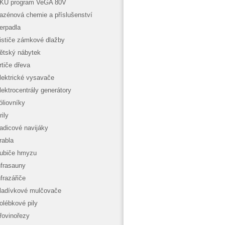
KU program VeGA 80V
azénová chemie a příslušenství
erpadla
ističe zámkové dlažby
ětský nábytek
rtiče dřeva
lektrické vysavače
lektrocentrály generátory
óliovníky
rily
adicové navijáky
rabla
ubiče hmyzu
nfrasauny
nfrazářiče
ladívkové mulčovače
olébkové pily
řovinořezy