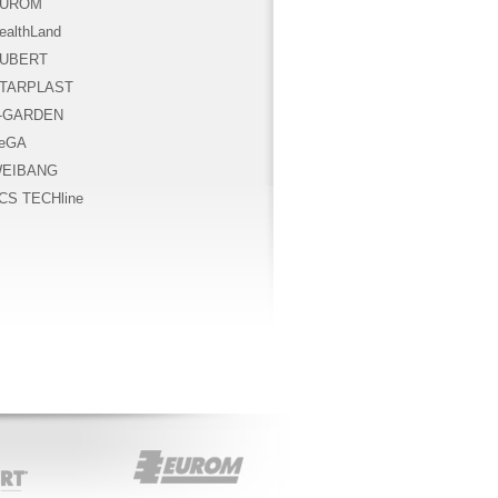
UROM
ealthLand
UBERT
TARPLAST
-GARDEN
eGA
EIBANG
CS TECHline
EUROM