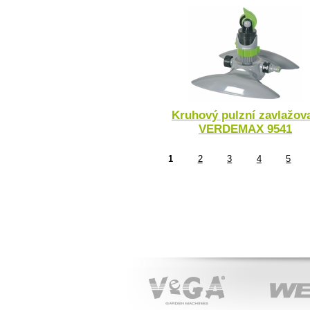
Kruhový pulzní zavlažov
VERDEMAX 9541
1
2
3
4
5
VeGA
WEIBANG