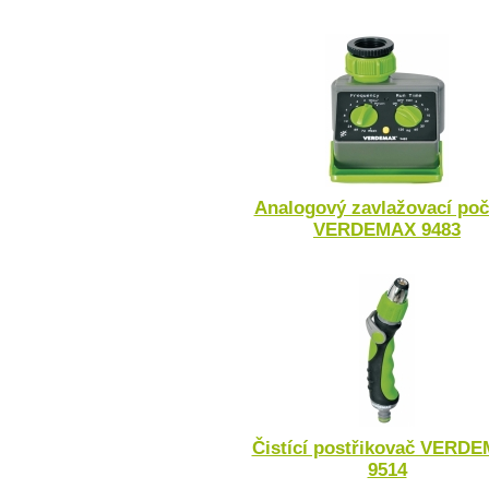
Analogový zavlažovací poč
VERDEMAX 9483
Čistící postřikovač VERD
9514