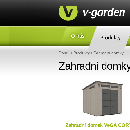
O nás
Produkty
Domů
›
Produkty
›
Zahradní domky
Zahradní domk
Zahradní domek VeGA COR