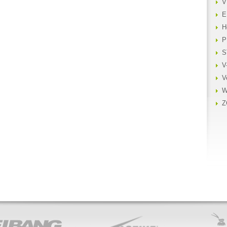
V
E
H
P
S
V
V
W
Z
ACTIVE
PUBERT