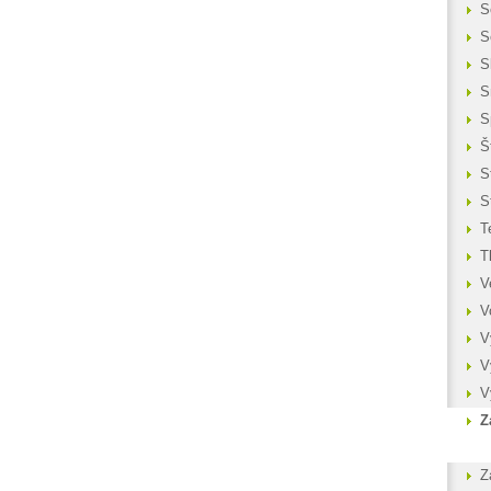
S
S
S
S
S
Š
S
S
T
T
V
V
V
V
V
Z
Z