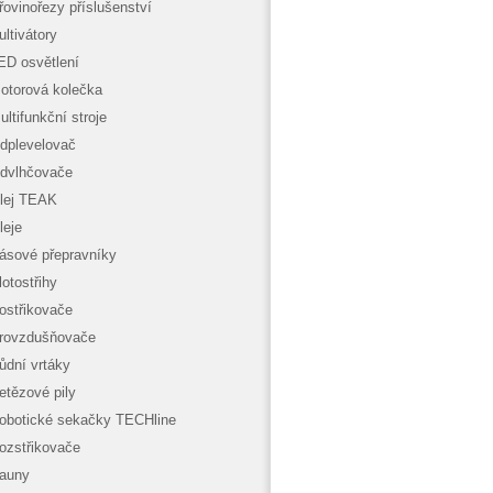
řovinořezy příslušenství
ultivátory
ED osvětlení
otorová kolečka
ultifunkční stroje
dplevelovač
dvlhčovače
lej TEAK
leje
ásové přepravníky
lotostřihy
ostřikovače
rovzdušňovače
ůdní vrtáky
etězové pily
obotické sekačky TECHline
ozstřikovače
auny