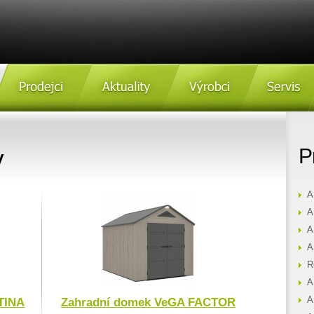
Prodejci
Aktulity
Výrobci
Servis
y
P
A
A
A
A
R
A
A
TINA
Zahradní domek VeGA FACTOR