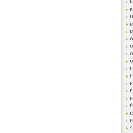
K
K
L
M
M
O
O
O
O
P
P
P
P
P
Ř
R
R
S