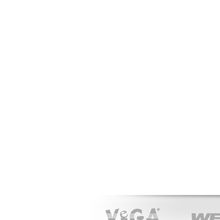
VeGA
WEIBANG