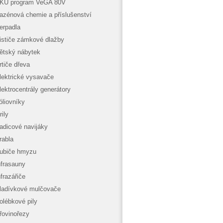
KU program VeGA 80V
azénová chemie a příslušenství
erpadla
ističe zámkové dlažby
ětský nábytek
rtiče dřeva
lektrické vysavače
lektrocentrály generátory
óliovníky
rily
adicové navijáky
rabla
ubiče hmyzu
nfrasauny
nfrazářiče
ladívkové mulčovače
olébkové pily
řovinořezy