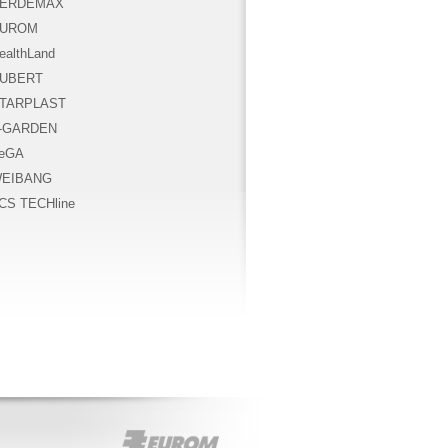
ERDEMAX
UROM
ealthLand
UBERT
TARPLAST
-GARDEN
eGA
EIBANG
CS TECHline
EUROM