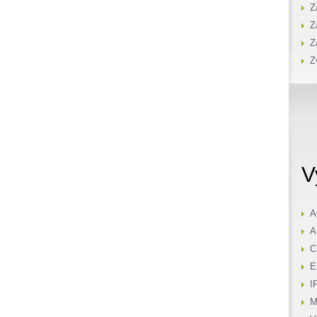
Z
Z
Z
Z
V
A
A
C
E
I
M