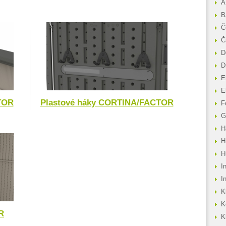
A
B
Č
Č
D
D
E
E
TOR
Plastové háky CORTINA/FACTOR
F
G
H
H
H
I
I
K
K
R
K