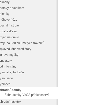
ekačky
estavy s vozíkem
kleníky
něhové frézy
peciální stroje
típače dřeva
tojan na dřevo
troje na údržbu umělých trávníků
eplovzdušné ventilátory
lakové myčky
entilátory
odní fontány
ysavače, foukače
ysoušeče
yžínače
ahradní domky
Zahr. domky VeGA příslušenství
ahradní nábytek