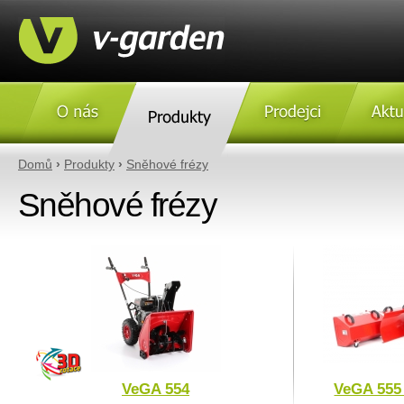
O nás
Produkty
Prodejci
Aktulity
Domů
›
Produkty
›
Sněhové frézy
Sněhové frézy
VeGA 554
VeGA 555 