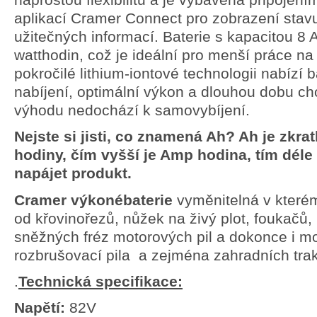
naprostou flexibilitu a je vybavena připojení
aplikací Cramer Connect pro zobrazení stavu
užitečných informací. Baterie s kapacitou 8
watthodin, což je ideální pro menší práce na
pokročilé lithium-iontové technologii nabízí b
nabíjení, optimální výkon a dlouhou dobu ch
výhodu nedochází k samovybíjení.
Nejste si jisti, co znamená Ah? Ah je zkr
hodiny, čím vyšší je Amp hodina, tím déle
napájet produkt.
Cramer výkoné
baterie
vyměnitelná v které
od křovinořezů, nůžek na živý plot, foukačů,
sněžných fréz motorových pil a dokonce i m
rozbrušovací pila a zejména zahradních trak
.
Technická specifikace:
Napětí:
82V