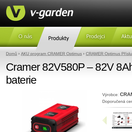
O nás
Produkty
Prodejci
Aktulity
Domů
›
AKU program CRAMER Optimus
›
CRAMER Optimus Příslu
Cramer 82V580P – 82V 8Ah
baterie
CRA
Výrobce:
Doporučená ce
«