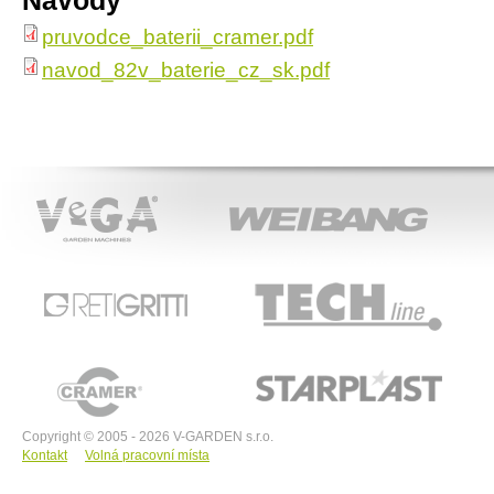
Návody
pruvodce_baterii_cramer.pdf
navod_82v_baterie_cz_sk.pdf
VeGA
WEIBANG
ACT
RETIGRITTI
TECHline
CRAMER
STARPLAST
Copyright © 2005 - 2026 V-GARDEN s.r.o.
Kontakt
Volná pracovní místa