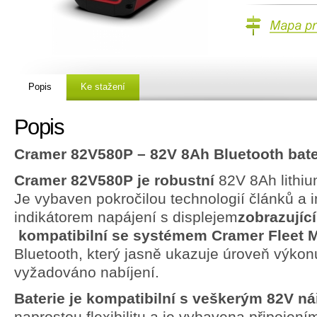
Mapa prodejc
Popis
Ke stažení
Popis
Cramer 82V580P – 82V 8Ah Bluetooth bate
Cramer 82V580P je robustní
82V 8Ah lithiu
Je vybaven pokročilou technologií článků a
indikátorem napájení s displejem
zobrazující
kompatibilní se systémem Cramer Fleet
Bluetooth, který jasně ukazuje úroveň výkon
vyžadováno nabíjení.
Baterie je kompatibilní s veškerým 82V n